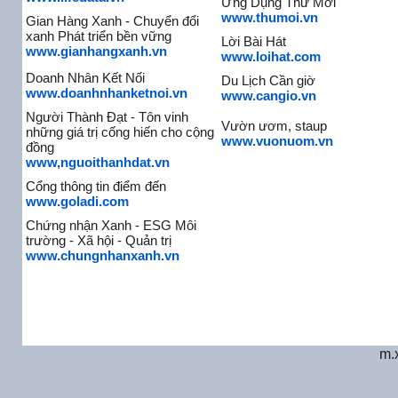
Ứng Dụng Thư Mời
www.thumoi.vn
Gian Hàng Xanh - Chuyển đổi
xanh Phát triển bền vững
Lời Bài Hát
www.gianhangxanh.vn
www.loihat.com
Doanh Nhân Kết Nối
Du Lịch Cần giờ
www.doanhnhanketnoi.vn
www.cangio.vn
Người Thành Đạt - Tôn vinh
Vườn ươm, staup
những giá trị cống hiến cho cộng
www.vuonuom.vn
đồng
www,nguoithanhdat.vn
Cổng thông tin điểm đến
www.goladi.com
Chứng nhận Xanh - ESG Môi
trường - Xã hội - Quản trị
www.chungnhanxanh.vn
m.