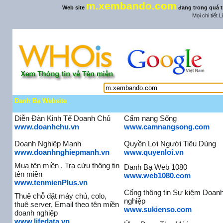
m.xembando.com
Web site
đang trong quá t
Mọi chi tiết 
Danh Bạ Website
Diễn Đàn Kinh Tế Doanh Chủ
Cẩm nang Sống
www.doanhchu.vn
www.camnangsong.com
Doanh Nghiệp Mạnh
Quyền Lợi Người Tiêu Dùng
www.doanhnghiepmanh.vn
www.quyenloi.vn
Mua tên miền , Tra cứu thông tin
Danh Bạ Web 1080
tên miền
www.web1080.com
www.tenmienPlus.vn
Cổng thông tin Sự kiệm Doan
Thuê chỗ đặt máy chủ, colo,
nghiệp
thuê server, Email theo tên miền
www.sukienso.com
doanh nghiệp
www.lifedata.vn