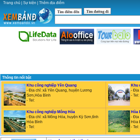
Trang chủ
|
Sự kiện
|
Thêm địa điểm
Tìm đường đi
Tìm điểm đến
Thông tin nổi bật
Khu công nghiệp Yên Quang
Khu 
- Địa chỉ: xã Yên Quang, huyện Lương
- Đị
Sơn,Hòa Bình
- Tel:
- Tel:
Khu công nghiệp Mông Hóa
Hòa 
- Địa chỉ: xã Mông Hóa, huyện Kỳ Sơn,tỉnh
- Địa
Hòa Bình
Hòa 
- Tel:
- Tel