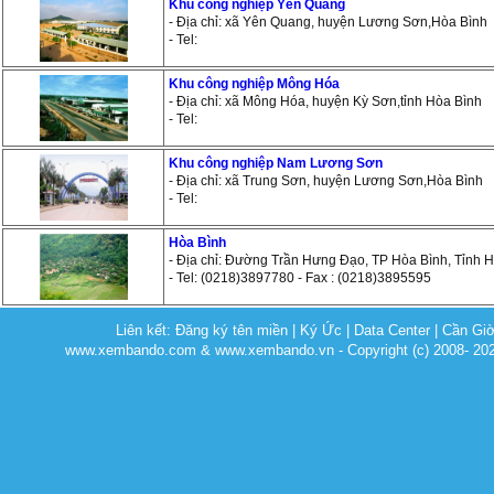
Khu công nghiệp Yên Quang
- Địa chỉ: xã Yên Quang, huyện Lương Sơn,Hòa Bình
- Tel:
Khu công nghiệp Mông Hóa
- Địa chỉ: xã Mông Hóa, huyện Kỳ Sơn,tỉnh Hòa Bình
- Tel:
Khu công nghiệp Nam Lương Sơn
- Địa chỉ: xã Trung Sơn, huyện Lương Sơn,Hòa Bình
- Tel:
Hòa Bình
- Địa chỉ: Đường Trần Hưng Đạo, TP Hòa Bình, Tỉnh 
- Tel: (0218)3897780 - Fax : (0218)3895595
Liên kết:
Đăng ký tên miền
|
Ký Ức
|
Data Center
|
Cần Gi
www.xembando.com & www.xembando.vn - Copyright (c) 2008- 20