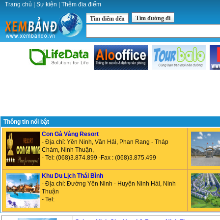
Trang chủ
|
Sự kiện
|
Thêm địa điểm
Tìm đường đi
Tìm điểm đến
Thông tin nổi bật
Con Gà Vàng Resort
- Địa chỉ: Yên Ninh, Văn Hải, Phan Rang - Tháp
Chàm, Ninh Thuận,
- Tel: (068)3.874.899 -Fax : (068)3.875.499
Khu Du Lịch Thái Bình
- Địa chỉ: Đường Yên Ninh - Huyện Ninh Hải, Ninh
Thuận
- Tel: