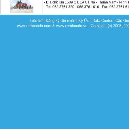
- Địa chỉ: Km 1589 Q.L 1A Cà Ná - Thuận Nam - Ninh
- Tel: 068.3761 320 - 068.3761 616 - Fax: 068.3761 6
Liên kết:
Đăng ký tên miền
|
Ký Ức
|
Data Center
|
Cần Gi
www.xembando.com & www.xembando.vn - Copyright (c) 2008- 20