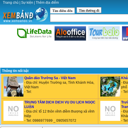
Trang chủ
|
Sự kiện
|
Thêm địa điểm
Tìm đường đi
Tìm điểm đến
Thông tin nổi bật
Quần đảo Trường Sa - Việt Nam
Khá
- Địa chỉ: Huyện Trường sa, Tỉnh Khánh Hòa,
- Đị
Việt Nam
phố
- Tel:
- Te
TRUNG TÂM DỊCH DỊCH VỤ DU LỊCH NGỌC
Trư
LUẬN
Tra
- Địa chỉ: tổ 12 thôn vĩnh điềm thượng xã vĩnh
- Đị
hiệp
Khá
- Tel: 0986977699 _ 0905657072
- Te