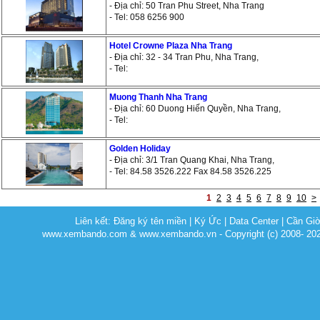
- Địa chỉ: 50 Tran Phu Street, Nha Trang
- Tel: 058 6256 900
Hotel Crowne Plaza Nha Trang
- Địa chỉ: 32 - 34 Tran Phu, Nha Trang,
- Tel:
Muong Thanh Nha Trang
- Địa chỉ: 60 Duong Hiến Quyền, Nha Trang,
- Tel:
Golden Holiday
- Địa chỉ: 3/1 Tran Quang Khai, Nha Trang,
- Tel: 84.58 3526.222 Fax 84.58 3526.225
1
2
3
4
5
6
7
8
9
10
>
Liên kết:
Đăng ký tên miền
|
Ký Ức
|
Data Center
|
Cần Gi
www.xembando.com & www.xembando.vn - Copyright (c) 2008- 20