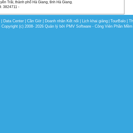
yễn Trãi, thành phố Hà Giang, tỉnh Hà Giang.
9. 3824711 -
c
|
Data Center
|
Cần Giờ
|
Doanh nhân Kết nối
|
Lịch khai giảng
TourBalo
|
Th
|
opyright (c) 2008- 2026 Quản lý bởi PMV Software - Công Viên Phần Mềm