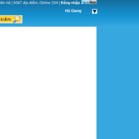
iên hệ
|
5087 địa điểm, Online 204
|
Đăng nhập
Hà Giang