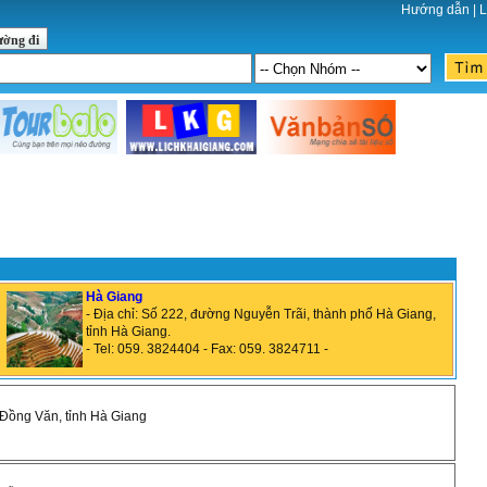
Hướng dẫn
|
L
ường đi
Hà Giang
- Địa chỉ: Số 222, đường Nguyễn Trãi, thành phố Hà Giang,
tỉnh Hà Giang.
- Tel: 059. 3824404 - Fax: 059. 3824711 -
 Đồng Văn, tỉnh Hà Giang