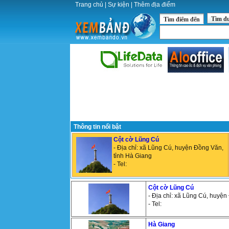
Trang chủ
|
Sự kiện
|
Thêm địa điểm
Tìm đ
Tìm điểm đến
Thông tin nổi bật
Cột cờ Lũng Cú
- Địa chỉ: xã Lũng Cú, huyện Đồng Văn,
tỉnh Hà Giang
- Tel:
Cột cờ Lũng Cú
- Địa chỉ: xã Lũng Cú, huyện
- Tel:
Hà Giang