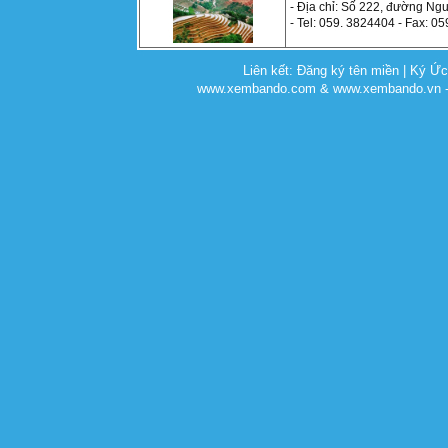
- Địa chỉ: Số 222, đường Ngu
- Tel: 059. 3824404 - Fax: 05
Liên kết:
Đăng ký tên miền
|
Ký Ứ
www.xembando.com & www.xembando.vn - C