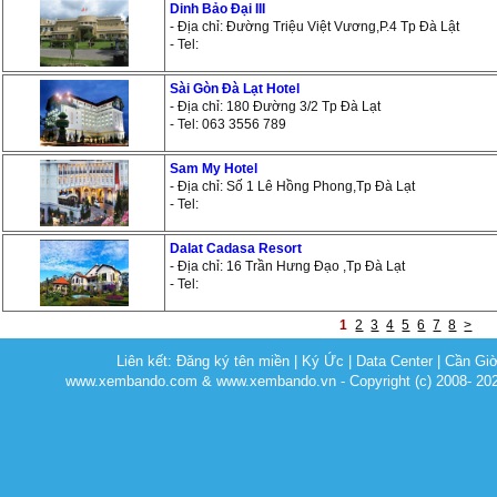
Dinh Bảo Đại III
- Địa chỉ: Đường Triệu Việt Vương,P.4 Tp Đà Lật
- Tel:
Sài Gòn Đà Lạt Hotel
- Địa chỉ: 180 Đường 3/2 Tp Đà Lạt
- Tel: 063 3556 789
Sam My Hotel
- Địa chỉ: Số 1 Lê Hồng Phong,Tp Đà Lạt
- Tel:
Dalat Cadasa Resort
- Địa chỉ: 16 Trần Hưng Đạo ,Tp Đà Lạt
- Tel:
1
2
3
4
5
6
7
8
>
Liên kết:
Đăng ký tên miền
|
Ký Ức
|
Data Center
|
Cần Gi
www.xembando.com & www.xembando.vn - Copyright (c) 2008- 20