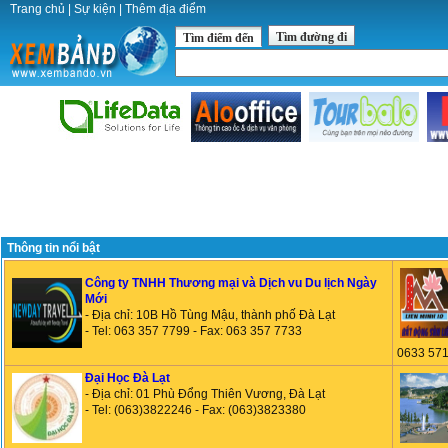
Trang chủ
|
Sự kiện
|
Thêm địa điểm
Tìm đường đi
Tìm điểm đến
Thông tin nổi bật
Công ty TNHH Thương mại và Dịch vu Du lịch Ngày
Mới
- Địa chỉ: 10B Hồ Tùng Mậu, thành phố Đà Lạt
- Tel: 063 357 7799 - Fax: 063 357 7733
0633 571
Đại Học Đà Lạt
- Địa chỉ: 01 Phù Đổng Thiên Vương, Đà Lạt
- Tel: (063)3822246 - Fax: (063)3823380