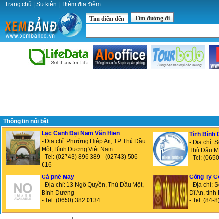
Trang chủ
|
Sự kiện
|
Thêm địa điểm
Tìm đường đi
Tìm điểm đến
Thông tin nổi bật
Lạc Cảnh Đại Nam Văn Hiến
Tỉnh Bình
- Địa chỉ: Phường Hiệp An, TP Thủ Dầu
- Địa chỉ:
Một, Bình Dương,Việt Nam
Thủ Dầu Mộ
- Tel: (02743) 896 389 - (02743) 506
- Tel: (065
616
Cà phê May
Công Ty C
- Địa chỉ: 13 Ngô Quyền, Thủ Dầu Một,
- Địa chỉ:
Bình Dương
Dĩ An, tỉn
- Tel: (0650) 382 0134
- Tel: (84-