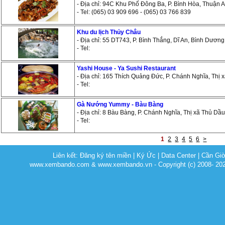
- Địa chỉ: 94C Khu Phố Đông Ba, P. Bình Hòa, Thuận 
- Tel: (065) 03 909 696 - (065) 03 766 839
Khu du lịch Thủy Châu
- Địa chỉ: 55 DT743, P. Bình Thắng, Dĩ An, Bình Dương
- Tel:
Yashi House - Ya Sushi Restaurant
- Địa chỉ: 165 Thích Quảng Đức, P. Chánh Nghĩa, Thị
- Tel:
Gà Nướng Yummy - Bàu Bàng
- Địa chỉ: 8 Bàu Bàng, P. Chánh Nghĩa, Thị xã Thủ Dầ
- Tel:
1
2
3
4
5
6
>
Liên kết:
Đăng ký tên miền
|
Ký Ức
|
Data Center
|
Cần Gi
www.xembando.com & www.xembando.vn - Copyright (c) 2008- 20