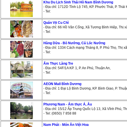
Khu Du Lịch Sinh Thái Hồ Nam Bình Dương
- Địa chỉ: 1712D Tỉnh Lộ 745, KP. Phước Thái, P. Thá
- Tel:
Quán Vịt Cu Chì
- Địa chỉ: 66 Hồ Văn Cống, Xã Tương Bình Hiệp, Thị 
- Tel:
Hàng Dừa - Bò Nướng, Cá Lóc Nướng
- Địa chỉ: 1334 Cách mạng Tháng 8, P. Phú Thọ, Thị 
- Tel:
Ẩm Thực Làng Tre
- Địa chỉ: 54F/1A KP. 1, P. An Phú, Thuận An,
- Tel:
AEON Mall Bình Dương
- Địa chỉ: 1 Đại Lộ Bình Dương, KP. Bình Giao, P. Thu
- Tel:
Phương Nam - Ẩm thực Á, Âu
- Địa chỉ: 15/12 Ấp Trung Quốc Lộ 13, Xã Vĩnh Phú, T
- Tel: (0650) 7 858 88
Nam Phát - Món Ăn Việt Hoa