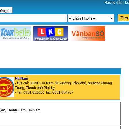
Hướng dẫn
|
Li
ường đi
Hà Nam
- Địa chỉ: UBND Hà Nam, 90 đường Trần Phú, phường Quang
Trung, Thành phố Phủ Lý.
- Tel: 0351.852610, fax: 0351.854707
uyên, Thanh Liêm, Hà Nam