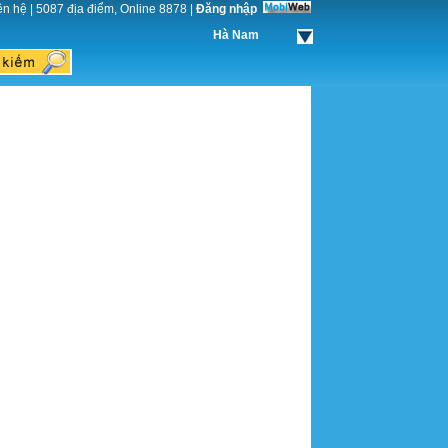
ên hệ
|
5087 địa điểm, Online 8878
|
Đăng nhập
Hà Nam