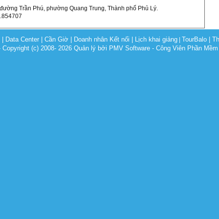
 đường Trần Phú, phường Quang Trung, Thành phố Phủ Lý.
1.854707
c
|
Data Center
|
Cần Giờ
|
Doanh nhân Kết nối
|
Lịch khai giảng
TourBalo
|
Th
|
opyright (c) 2008- 2026 Quản lý bởi PMV Software - Công Viên Phần Mềm