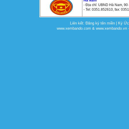
Hà Nam
- Địa chỉ: UBND Hà Nam, 90
- Tel: 0351.852610, fax: 035
Liên kết:
Đăng ký tên miền
|
Ký Ứ
www.xembando.com & www.xembando.vn - C