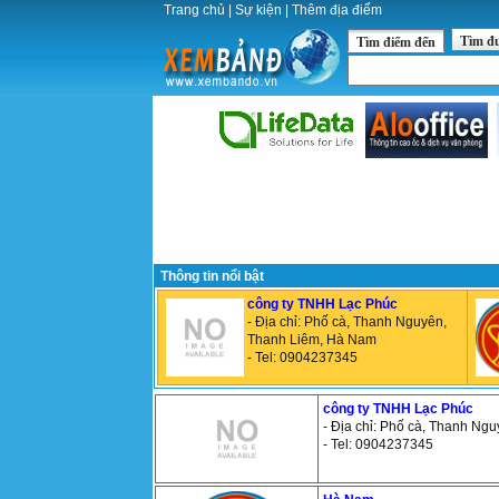
Trang chủ
|
Sự kiện
|
Thêm địa điểm
Tìm đ
Tìm điểm đến
Thông tin nổi bật
công ty TNHH Lạc Phúc
- Địa chỉ: Phố cà, Thanh Nguyên,
Thanh Liêm, Hà Nam
- Tel: 0904237345
công ty TNHH Lạc Phúc
- Địa chỉ: Phố cà, Thanh Ng
- Tel: 0904237345