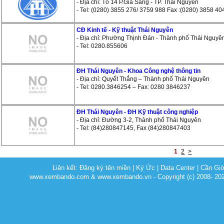
- Địa chỉ: Tổ 14 P.Gia Sàng - TP. Thái Nguyên
- Tel: (0280) 3855 276/ 3759 988 Fax :(0280) 3858 40
CĐ Kinh tế - Kỹ thuật Thái Nguyên
- Địa chỉ: Phường Thịnh Đán - Thành phố Thái Nguyê
- Tel: 0280.855606
ĐH Thái Nguyên - Khoa Công nghệ thông tin
- Địa chỉ: Quyết Thắng – Thành phố Thái Nguyên
- Tel: 0280.3846254 – Fax: 0280 3846237
ĐH Thái Nguyên - ĐH Kỹ thuật công nghiệp
- Địa chỉ: Đường 3-2, Thành phố Thái Nguyên
- Tel: (84)280847145, Fax (84)280847403
1
2
>
Liên kết:
Đăng ký tên miền
|
Ký Ức
|
Data Center
|
Cần Gi
www.xembando.com & www.xembando.vn - Copyright (c) 2008- 20