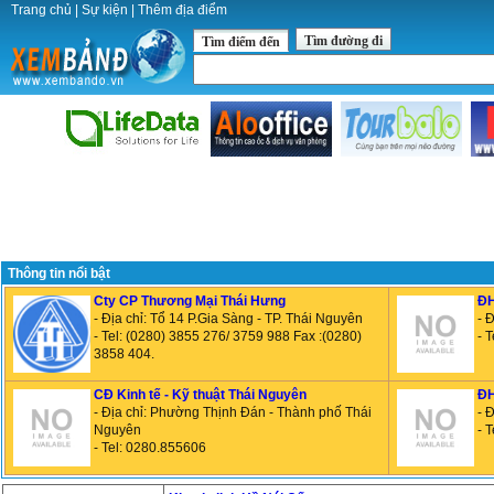
Trang chủ
|
Sự kiện
|
Thêm địa điểm
Tìm đường đi
Tìm điểm đến
Thông tin nổi bật
Cty CP Thương Mại Thái Hưng
ĐH
- Địa chỉ: Tổ 14 P.Gia Sàng - TP. Thái Nguyên
- 
- Tel: (0280) 3855 276/ 3759 988 Fax :(0280)
- 
3858 404.
CĐ Kinh tế - Kỹ thuật Thái Nguyên
ĐH
- Địa chỉ: Phường Thịnh Đán - Thành phố Thái
- 
Nguyên
- 
- Tel: 0280.855606