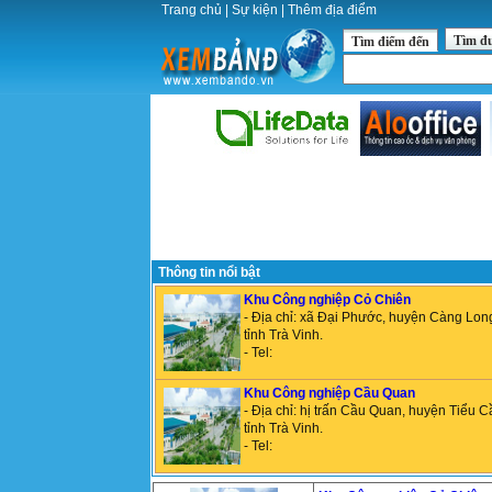
Trang chủ
|
Sự kiện
|
Thêm địa điểm
Tìm đ
Tìm điểm đến
Thông tin nổi bật
Khu Công nghiệp Cỏ Chiên
- Địa chỉ: xã Đại Phước, huyện Càng Lon
tỉnh Trà Vinh.
- Tel:
Khu Công nghiệp Cầu Quan
- Địa chỉ: hị trấn Cầu Quan, huyện Tiểu C
tỉnh Trà Vinh.
- Tel: