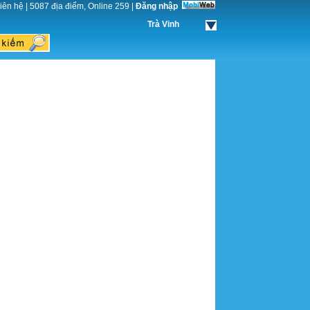
iên hệ
|
5087 địa điểm, Online 259
|
Đăng nhập
Trà Vinh