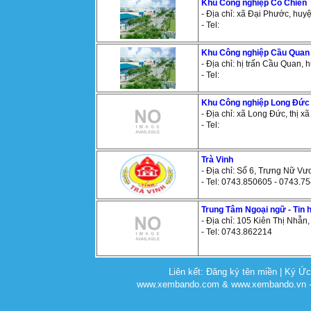
Khu Công nghiệp Cỏ Chiên
- Địa chỉ: xã Đại Phước, huy
- Tel:
Khu Công nghiệp Cầu Quan
- Địa chỉ: hị trấn Cầu Quan, 
- Tel:
Khu Công nghiệp Long Đức
- Địa chỉ: xã Long Đức, thị x
- Tel:
Trà Vinh
- Địa chỉ: Số 6, Trưng Nữ Vư
- Tel: 0743.850605 - 0743.7
Trung Tâm Ngoại ngữ - Tin 
- Địa chỉ: 105 Kiên Thị Nhẫn,
- Tel: 0743.862214
Liên kết:
Đăng ký tên miền
|
Ký Ứ
www.xembando.com & www.xembando.vn - C