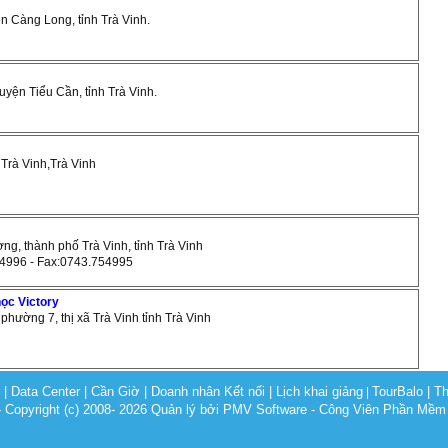
ện Càng Long, tỉnh Trà Vinh.
huyện Tiểu Cần, tỉnh Trà Vinh.
ã Trà Vinh,Trà Vinh
ơng, thành phố Trà Vinh, tỉnh Trà Vinh
54996 - Fax:0743.754995
học Victory
 phường 7, thị xã Trà Vinh tỉnh Trà Vinh
c
|
Data Center
|
Cần Giờ
|
Doanh nhân Kết nối
|
Lịch khai giảng
TourBalo
|
Th
|
opyright (c) 2008- 2026 Quản lý bởi PMV Software - Công Viên Phần Mềm