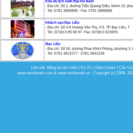
Khu du lịch sinh thái Hồ Nam
- Địa chỉ: Số 2, đường Trần Quang Diệu, khóm 10, ph
- Tel: 0781 3896896 - Fax: 0781 3896888
Khách sạn Bạc Liêu
- Địa chỉ: Số 4-6 Hoàng Văn Thụ, P.3, TP. Bạc Liêu, T
- Tel: (07)813 95 96 97- Fax: (07)813 823655
Bạc Liêu
- Địa chỉ: Số 04, đường Phan Đình Phùng, phường 3, 
- Tel: 0781.3821077 - 0781.3942236
Liên kết:
Đăng ký tên miền
|
Ký Ức
|
Data Center
|
Cần Gi
www.xembando.com & www.xembando.vn - Copyright (c) 2008- 20