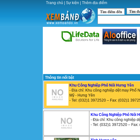
Trang chủ
|
Sự kiện
|
Thêm địa điểm
Tìm đ
Tìm điểm đến
Thông tin nổi bật
Khu Công Nghiệp Phố Nối Hưng Yên
- Địa chỉ: Khu công nghiệp dệt may Phố 
Mỹ - Hưng Yên
- Tel: (032)1 3972520 – Fax: (032)1 397
Khu Công Nghiệp Phố Nối 
- Địa chỉ: Khu công nghiệp 
- Tel: (032)1 3972520 – Fax