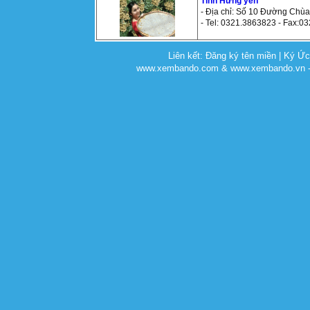
Tỉnh Hưng yên
- Địa chỉ: Số 10 Đường Ch
- Tel: 0321.3863823 - Fax:0
Liên kết:
Đăng ký tên miền
|
Ký Ứ
www.xembando.com & www.xembando.vn - C