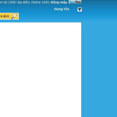
ên hệ
|
5087 địa điểm, Online 1493
|
Đăng nhập
Hưng Yên