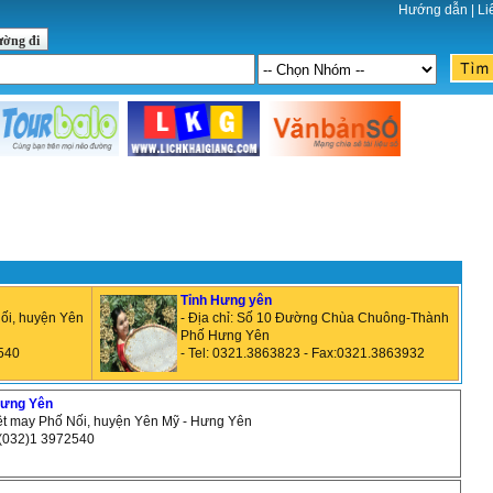
Hướng dẫn
|
Li
ường đi
Tỉnh Hưng yên
Nối, huyện Yên
- Địa chỉ: Số 10 Đường Chùa Chuông-Thành
Phố Hưng Yên
2540
- Tel: 0321.3863823 - Fax:0321.3863932
Hưng Yên
dệt may Phố Nối, huyện Yên Mỹ - Hưng Yên
: (032)1 3972540