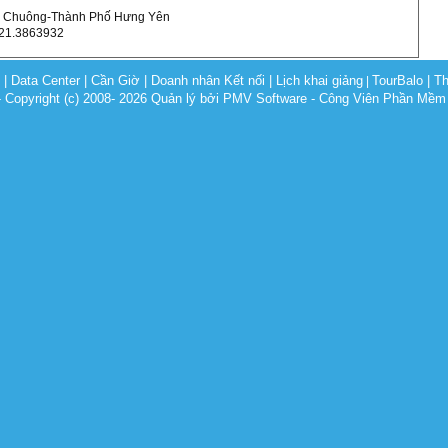
ùa Chuông-Thành Phố Hưng Yên
321.3863932
c
|
Data Center
|
Cần Giờ
|
Doanh nhân Kết nối
|
Lịch khai giảng
TourBalo
|
Th
|
opyright (c) 2008- 2026 Quản lý bởi PMV Software - Công Viên Phần Mềm