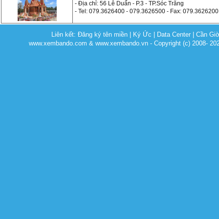
- Địa chỉ: 56 Lê Duẩn - P.3 - TP.Sóc Trăng
- Tel: 079.3626400 - 079.3626500 - Fax: 079.3626200
Liên kết:
Đăng ký tên miền
|
Ký Ức
|
Data Center
|
Cần Gi
www.xembando.com & www.xembando.vn - Copyright (c) 2008- 20