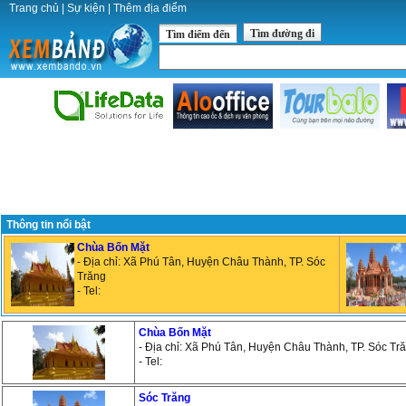
Trang chủ
|
Sự kiện
|
Thêm địa điểm
Tìm đường đi
Tìm điểm đến
Thông tin nổi bật
Chùa Bốn Mặt
- Địa chỉ: Xã Phú Tân, Huyện Châu Thành, TP. Sóc
Trăng
- Tel:
Chùa Bốn Mặt
- Địa chỉ: Xã Phú Tân, Huyện Châu Thành, TP. Sóc Tr
- Tel:
Sóc Trăng