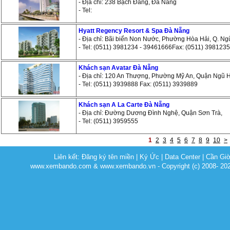
- Địa chỉ: 238 Bạch Đằng, Đà Nẵng
- Tel:
Hyatt Regency Resort & Spa Đà Nẵng
- Địa chỉ: Bãi biển Non Nước, Phường Hòa Hải, Q. N
- Tel: (0511) 3981234 - 39461666Fax: (0511) 3981235
Khách sạn Avatar Đà Nẵng
- Địa chỉ: 120 An Thượng, Phường Mỹ An, Quận Ngũ
- Tel: (0511) 3939888 Fax: (0511) 3939889
Khách sạn A La Carte Đà Nẵng
- Địa chỉ: Đường Dương Đình Nghệ, Quận Sơn Trà,
- Tel: (0511) 3959555
1
2
3
4
5
6
7
8
9
10
>
Liên kết:
Đăng ký tên miền
|
Ký Ức
|
Data Center
|
Cần Gi
www.xembando.com & www.xembando.vn - Copyright (c) 2008- 20