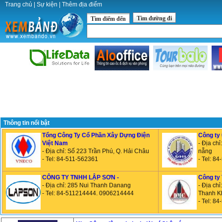
Trang chủ
|
Sự kiện
|
Thêm địa điểm
Tìm đường đi
Tìm điểm đến
Thông tin nổi bật
Tổng Công Ty Cổ Phần Xây Dựng Điện
Công ty 
Việt Nam
- Địa ch
- Địa chỉ: Số 223 Trần Phú, Q. Hải Châu
nẵng
- Tel: 84-511-562361
- Tel: 8
CÔNG TY TNHH LẬP SƠN -
Công ty
- Địa chỉ: 285 Nui Thanh Danang
- Địa c
- Tel: 84-511214444. 0906214444
Thanh K
- Tel: 8