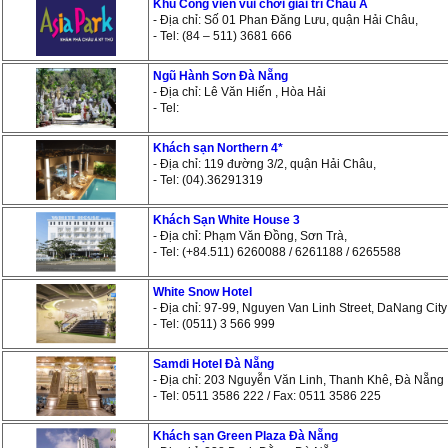
Khu Công viên vui chơi giải trí Châu Á
- Địa chỉ: Số 01 Phan Đăng Lưu, quận Hải Châu,
- Tel: (84 – 511) 3681 666
Ngũ Hành Sơn Đà Nẵng
- Địa chỉ: Lê Văn Hiến , Hòa Hải
- Tel:
Khách sạn Northern 4*
- Địa chỉ: 119 đường 3/2, quận Hải Châu,
- Tel: (04).36291319
Khách Sạn White House 3
- Địa chỉ: Phạm Văn Đồng, Sơn Trà,
- Tel: (+84.511) 6260088 / 6261188 / 6265588
White Snow Hotel
- Địa chỉ: 97-99, Nguyen Van Linh Street, DaNang City
- Tel: (0511) 3 566 999
Samdi Hotel Đà Nẵng
- Địa chỉ: 203 Nguyễn Văn Linh, Thanh Khê, Đà Nẵng
- Tel: 0511 3586 222 / Fax: 0511 3586 225
Khách sạn Green Plaza Đà Nẵng