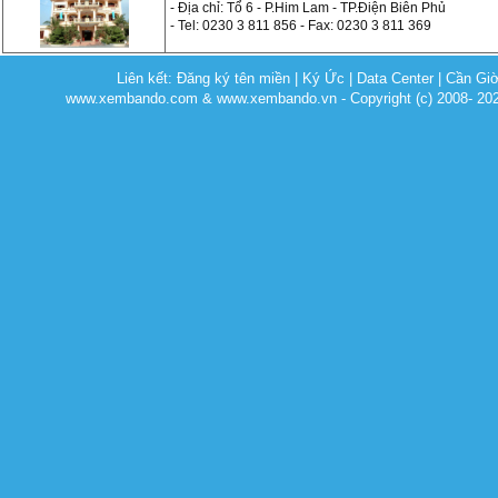
- Địa chỉ: Tổ 6 - P.Him Lam - TP.Điện Biên Phủ
- Tel: 0230 3 811 856 - Fax: 0230 3 811 369
Liên kết:
Đăng ký tên miền
|
Ký Ức
|
Data Center
|
Cần Gi
www.xembando.com & www.xembando.vn - Copyright (c) 2008- 20