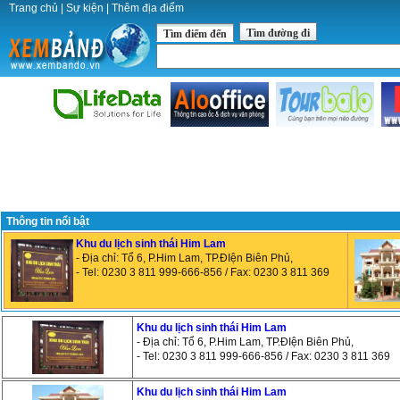
Trang chủ
|
Sự kiện
|
Thêm địa điểm
Tìm đường đi
Tìm điểm đến
Thông tin nổi bật
Khu du lịch sinh thái Him Lam
- Địa chỉ: Tổ 6, P.Him Lam, TP.ĐIện Biên Phủ,
- Tel: 0230 3 811 999-666-856 / Fax: 0230 3 811 369
Khu du lịch sinh thái Him Lam
- Địa chỉ: Tổ 6, P.Him Lam, TP.ĐIện Biên Phủ,
- Tel: 0230 3 811 999-666-856 / Fax: 0230 3 811 369
Khu du lịch sinh thái Him Lam