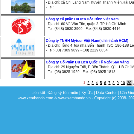
- Địa chỉ: xã Chi Lăng Nam, huyện Thanh Miện,Hải D
- Tel:
Công ty cổ phần Du lịch Hòa Bình Việt Nam
- Địa chỉ: 60 Võ Văn Tần, quận 3, TP. Hồ Chí Minh
- Tel: (84.8) 3930.3909 - Fax.(84.8) 3930.4416
Công ty TNHH Mytour Việt Nam( chi nhánh HCM)
- Địa chỉ: Tầng 4, tòa nhà Bến Thành TSC, 186-188 
- Tel: (08) 7309 9899 - (08) 2229 0854
Công ty Cổ Phần Du Lịch Quốc Tế Ngôi Sao Vàng
- Địa chỉ: 29 Nguyễn Trãi, P. Bến Thành, Q1 - Hồ Chí 
- Tel: (08).3925 1929 - Fax: (08).3925 1818
1
2
3
4
5
6
7
8
9
10
20
Liên kết:
Đăng ký tên miền
|
Ký Ức
|
Data Center
|
Cần Gi
www.xembando.com & www.xembando.vn - Copyright (c) 2008- 20