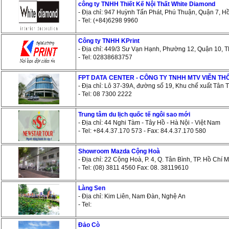
công ty TNHH Thiết Kế Nội Thất White Diamond
- Địa chỉ: 947 Huỳnh Tấn Phát, Phú Thuận, Quận 7, H
- Tel: (+84)6298 9960
Công ty TNHH KPrint
- Địa chỉ: 449/3 Sư Vạn Hạnh, Phường 12, Quận 10, 
- Tel: 02838683757
FPT DATA CENTER - CÔNG TY TNHH MTV VIỄN TH
- Địa chỉ: Lô 37-39A, đường số 19, Khu chế xuất Tân
- Tel: 08 7300 2222
Trung tâm du lịch quốc tế ngôi sao mới
- Địa chỉ: 44 Nghi Tàm - Tây Hồ - Hà Nội - Việt Nam
- Tel: +84.4.37.170 573 - Fax: 84.4.37.170 580
Showroom Mazda Cộng Hoà
- Địa chỉ: 22 Cộng Hoà, P. 4, Q. Tân Bình, TP. Hồ Chí 
- Tel: (08) 3811 4560 Fax: 08. 38119610
Làng Sen
- Địa chỉ: Kim Liên, Nam Đàn, Nghệ An
- Tel:
Đảo Cò