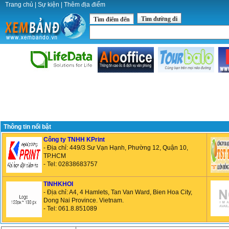
Trang chủ
|
Sự kiện
|
Thêm địa điểm
Tìm đường đi
Tìm điểm đến
Thông tin nổi bật
Công ty TNHH KPrint
- Địa chỉ: 449/3 Sư Vạn Hạnh, Phường 12, Quận 10,
TP.HCM
- Tel: 02838683757
TINHKHOI
- Địa chỉ: A4, 4 Hamlets, Tan Van Ward, Bien Hoa City,
Dong Nai Province. Vietnam.
- Tel: 061.8.851089