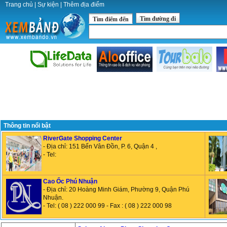
Trang chủ
|
Sự kiện
|
Thêm địa điểm
Tìm đường đi
Tìm điểm đến
Thông tin nổi bật
RiverGate Shopping Center
- Địa chỉ: 151 Bến Vân Đồn, P. 6, Quận 4 ,
- Tel:
Cao Ốc Phú Nhuận
- Địa chỉ: 20 Hoàng Minh Giám, Phường 9, Quận Phú
Nhuận.
- Tel: ( 08 ) 222 000 99 - Fax : ( 08 ) 222 000 98