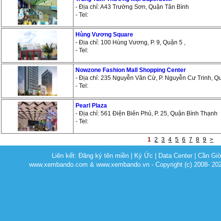
- Địa chỉ: A43 Trường Sơn, Quận Tân Bình
- Tel:
Hùng Vương Square
- Địa chỉ: 100 Hùng Vương, P. 9, Quận 5 ,
- Tel:
Nowzone Fashion Mall Shopping Center
- Địa chỉ: 235 Nguyễn Văn Cừ, P. Nguyễn Cư Trinh, Q
- Tel:
Pearl Plaza
- Địa chỉ: 561 Điện Biên Phủ, P. 25, Quận Bình Thạnh
- Tel:
1
2
3
4
5
6
7
8
9
>
Liên kết:
Đăng ký tên miền
|
Ký Ức
|
Data Center
|
Cần Gi
www.xembando.com & www.xembando.vn - Copyright (c) 2008- 20