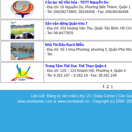
Câu lạc bộ Văn hóa - TDTT Nguyễn Du
- Địa chỉ: 16 Nguyễn Du, Phường Bến Thành, Quận 1
- Tel: (08)38273865, 38246406 - Fax: (08)38246408
Sân vận động Quân khu 7
- Địa chỉ: 202 Hoàng Văn Thụ, Quận Tân Bình, Hồ Chí
- Tel: 08-8477825
Nhà Thi Đấu Rạch Miễu
- Địa chỉ: Số 1 Hoa Phượng, phường 2, Quận Phú Nh
- Tel:
Trung Tâm Thể Dục Thể Thao Quận 4
- Địa chỉ: 120 – 122 Khánh Hội, Phường 4, Quận 4
- Tel: 8.262.197 – 8.262.19 - Fax: 38.262.199
1
2
>
Liên kết:
Đăng ký tên miền
|
Ký Ức
|
Data Center
|
Cần Gi
www.xembando.com & www.xembando.vn - Copyright (c) 2008- 20