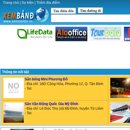
Trang chủ
|
Sự kiện
|
Thêm địa điểm
Tìm đường đi
Tìm điểm đến
Thông tin nổi bật
Sân bóng Mini Phương Đô
- Địa chỉ: 18D Cộng Hòa, Phường 12, Q. Tân Bình
- Tel:
Sân Vận Động Quốc Gia Mỹ Đình
- Địa chỉ: Lê Đức Thọ (xã Mỹ Đình, huyện Từ Liêm
- Tel: