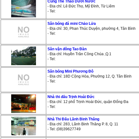
Cung Thể Thao Dưới Nước
- Địa chỉ: Lê Đức Thọ, Mỹ Đình, Từ Liêm
- Tel:
Sân bóng đá mini Chảo Lửa
- Địa chỉ: 30, Phan Thúc Duyện, phường 4, Tân Bình
- Tel:
Sân vận đông Tao Đàn
- Địa chỉ: Huyền Trân Công Chúa ,Q.1
- Tel:
Sân bóng Mini Phương Đô
- Địa chỉ: 18D Cộng Hòa, Phường 12, Q. Tân Bình
- Tel:
Nhà thi đấu Trịnh Hoài Đức
- Địa chỉ: 12 phố Trịnh Hoài Đức, quận Đống Đa
- Tel:
Nhà Thi Đấu Lãnh Binh Thăng
- Địa chỉ: 283, Lãnh Binh Thăng P. 8, Q. 11
- Tel: (08)39627749