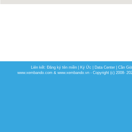
Liên kết:
Đăng ký tên miền
|
Ký Ức
|
Data Center
|
Cần Gi
www.xembando.com & www.xembando.vn - Copyright (c) 2008- 20