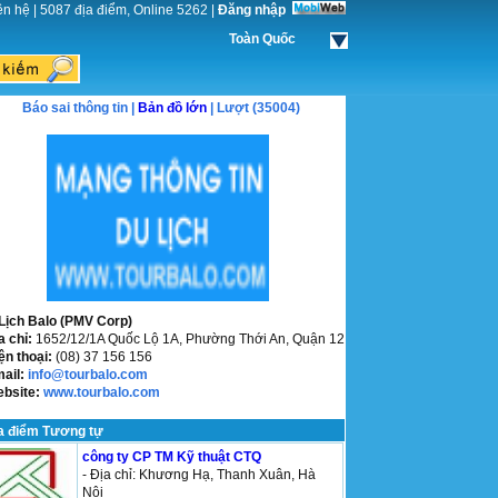
ên hệ
|
5087 địa điểm, Online 5262
|
Đăng nhập
Toàn Quốc
Báo sai thông tin |
Bản đồ lớn
| Lượt (35004)
Lịch Balo (PMV Corp)
a chỉ:
1652/12/1A Quốc Lộ 1A, Phường Thới An, Quận 12
ện thoại:
(08) 37 156 156
mail:
info@tourbalo.com
ebsite:
www.tourbalo.com
a điểm Tương tự
công ty CP TM Kỹ thuật CTQ
- Địa chỉ: Khương Hạ, Thanh Xuân, Hà
Nội