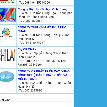
- Tel: 0084-04-35544106
Công ty Điện tử - Tin học Vĩnh Hoàng
- Địa chỉ: 122 Trần Hưng Đạo - Thành phố
Đồng Hới - tỉnh Quảng Bình
- Tel: (052) 820854
CÔNG TY TINH KÍNH MỸ THUẬT ÚC
CHÂU
- Địa chỉ: 198 Tân Hương. Tân Quý. Tân
Phú. TPHCM
- Tel: (84-8) 8474947
Cty CP Chi Lai
- Địa chỉ: 26 Nguyễn Đăng Giai P. Thảo
Điền, Quận 2
- Tel: (08) 37447127 - (08) 37447129 -
Fax (08) 37447164
CÔNG TY CP PHÁT TRIỂN XÂY DỰNG
CÔNG NGHỆ CẤP THOÁT NƯỚC VÀ
MÔI TRƯỜNG
- Địa chỉ: 102 Chiến Thắng - Thanh Xuân
Nam - Hà Nộ
- Tel: 042.2125980
ng cáo