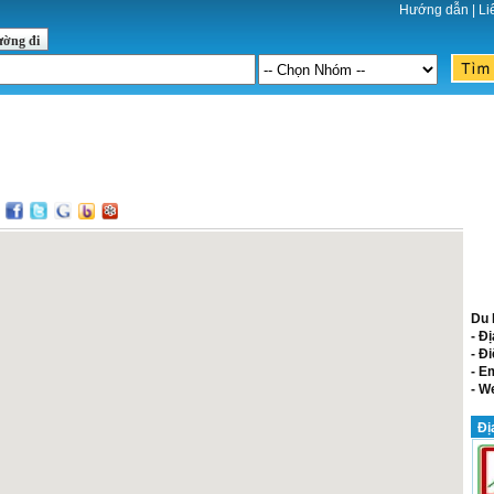
Hướng dẫn
|
Li
ường đi
:
Du 
- Đị
- Đi
- E
- W
Đị