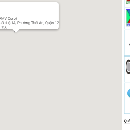
(PMV Corp)
ốc Lộ 1A, Phường Thới An, Quận 12
6 156
Quả