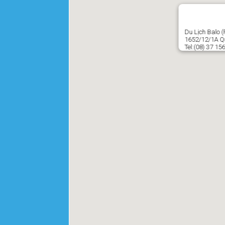
Du Lịch Balo 
1652/12/1A Qu
Tel:(08) 37 15