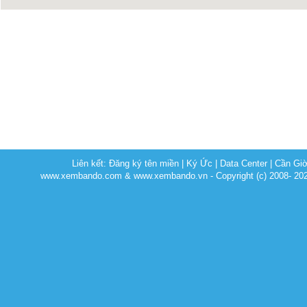
Liên kết:
Đăng ký tên miền
|
Ký Ức
|
Data Center
|
Cần Gi
www.xembando.com & www.xembando.vn - Copyright (c) 2008- 20