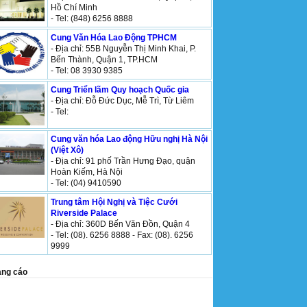
Hồ Chí Minh
- Tel: (848) 6256 8888
Cung Văn Hóa Lao Động TPHCM
- Địa chỉ: 55B Nguyễn Thị Minh Khai, P.
Bến Thành, Quận 1, TP.HCM
- Tel: 08 3930 9385
Cung Triển lãm Quy hoạch Quốc gia
- Địa chỉ: Đỗ Đức Dục, Mễ Trì, Từ Liêm
- Tel:
Cung văn hóa Lao động Hữu nghị Hà Nội
(Việt Xô)
- Địa chỉ: 91 phố Trần Hưng Đạo, quận
Hoàn Kiếm, Hà Nội
- Tel: (04) 9410590
Trung tâm Hội Nghị và Tiệc Cưới
Riverside Palace
- Địa chỉ: 360D Bến Văn Đồn, Quận 4
- Tel: (08). 6256 8888 - Fax: (08). 6256
9999
ng cáo