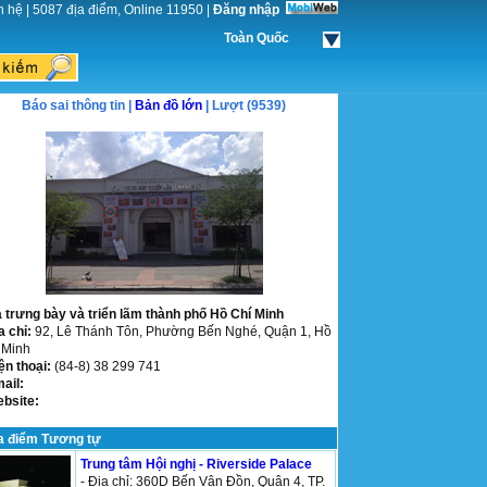
n hệ
|
5087 địa điểm, Online 11950
|
Đăng nhập
Toàn Quốc
Báo sai thông tin |
Bản đồ lớn
| Lượt (9539)
 trưng bày và triển lãm thành phố Hồ Chí Minh
a chỉ:
92, Lê Thánh Tôn, Phường Bến Nghé, Quận 1, Hồ
 Minh
ện thoại:
(84-8) 38 299 741
mail:
ebsite:
a điểm Tương tự
Trung tâm Hội nghị - Riverside Palace
- Địa chỉ: 360D Bến Vân Đồn, Quận 4, TP.