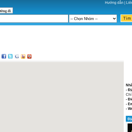
Hướng dẫn
|
Liê
ường đi
:
Nhà
- Đị
Chí
- Đi
- E
- W
Đị