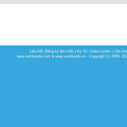
Liên kết:
Đăng ký tên miền
|
Ký Ức
|
Data Center
|
Cần Gi
www.xembando.com & www.xembando.vn - Copyright (c) 2008- 20