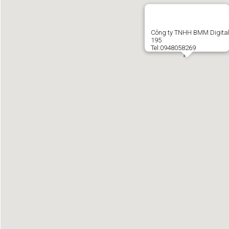
Công ty TNHH BMM Digita
195
Tel:0948058269