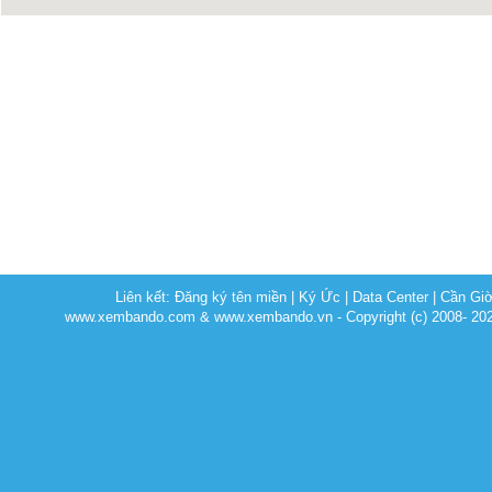
Liên kết:
Đăng ký tên miền
|
Ký Ức
|
Data Center
|
Cần Gi
www.xembando.com & www.xembando.vn - Copyright (c) 2008- 20