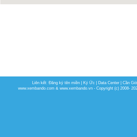
Liên kết:
Đăng ký tên miền
|
Ký Ức
|
Data Center
|
Cần Gi
www.xembando.com & www.xembando.vn - Copyright (c) 2008- 20