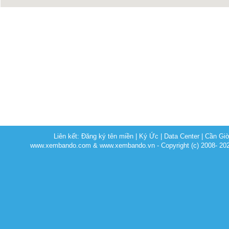
Liên kết:
Đăng ký tên miền
|
Ký Ức
|
Data Center
|
Cần Gi
www.xembando.com & www.xembando.vn - Copyright (c) 2008- 20