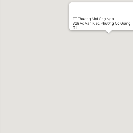
TT Thương Mại Chợ Nga
328 Võ Văn Kiệt, Phường Cô Giang,
Tel: