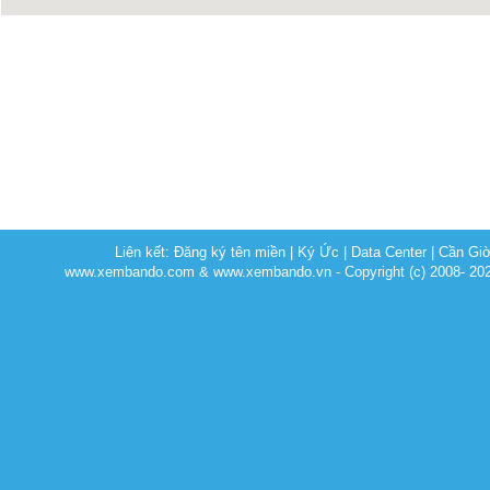
Liên kết:
Đăng ký tên miền
|
Ký Ức
|
Data Center
|
Cần Gi
www.xembando.com & www.xembando.vn - Copyright (c) 2008- 20