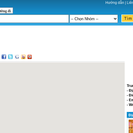
Hướng dẫn
|
Liê
ường đi
:
Tru
- Đị
- Đi
- E
- W
Đị