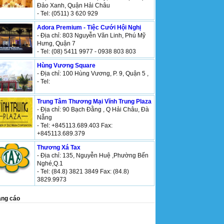
Đảo Xanh, Quận Hải Châu
- Tel: (0511) 3 620 929
Adora Premium - Tiệc Cưới Hội Nghị
- Địa chỉ: 803 Nguyễn Văn Linh, Phú Mỹ
Hưng, Quận 7
- Tel: (08) 5411 9977 - 0938 803 803
Hùng Vương Square
- Địa chỉ: 100 Hùng Vương, P. 9, Quận 5 ,
- Tel:
Trung Tâm Thương Mại Vĩnh Trung Plaza
- Địa chỉ: 90 Bạch Đằng , Q Hải Châu, Đà
Nẵng
- Tel: +845113.689.403 Fax:
+845113.689.379
Thương Xá Tax
- Địa chỉ: 135, Nguyễn Huệ ,Phường Bến
Nghé,Q.1
- Tel: (84.8) 3821 3849 Fax: (84.8)
3829.9973
ng cáo