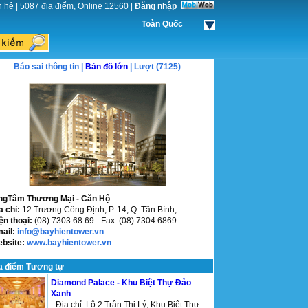
n hệ
|
5087 địa điểm, Online 12560
|
Đăng nhập
Toàn Quốc
Báo sai thông tin |
Bản đồ lớn
| Lượt (7125)
ngTâm Thương Mại - Căn Hộ
a chỉ:
12 Trương Công Định, P. 14, Q. Tân Bình,
ện thoại:
(08) 7303 68 69 - Fax: (08) 7304 6869
mail:
info@bayhientower.vn
ebsite:
www.bayhientower.vn
a điểm Tương tự
Diamond Palace - Khu Biệt Thự Đảo
Xanh
- Địa chỉ: Lô 2 Trần Thị Lý, Khu Biệt Thự