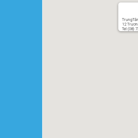
TrungTâm
12 Trương
Tel:(08) 