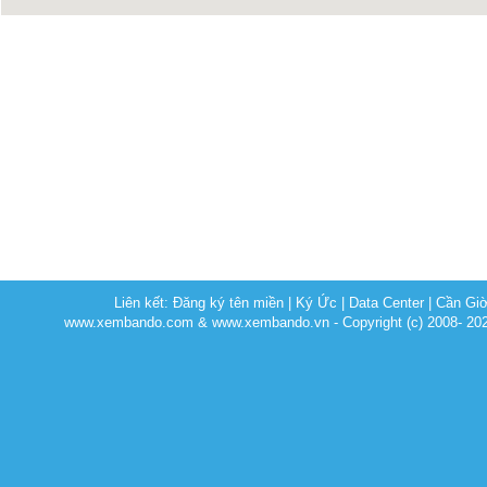
Liên kết:
Đăng ký tên miền
|
Ký Ức
|
Data Center
|
Cần Gi
www.xembando.com & www.xembando.vn - Copyright (c) 2008- 20