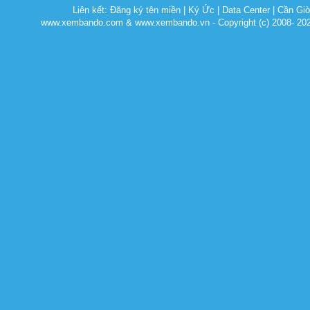
Liên kết:
Đăng ký tên miền
|
Ký Ức
|
Data Center
|
Cần Gi
www.xembando.com & www.xembando.vn - Copyright (c) 2008- 20