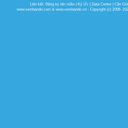
Liên kết:
Đăng ký tên miền
|
Ký Ức
|
Data Center
|
Cần Gi
www.xembando.com & www.xembando.vn - Copyright (c) 2008- 20