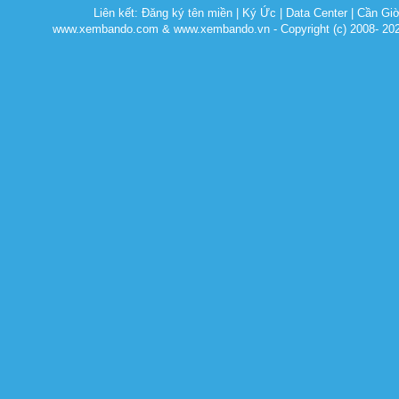
Liên kết:
Đăng ký tên miền
|
Ký Ức
|
Data Center
|
Cần Gi
www.xembando.com & www.xembando.vn - Copyright (c) 2008- 20