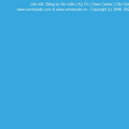
Liên kết:
Đăng ký tên miền
|
Ký Ức
|
Data Center
|
Cần Gi
www.xembando.com & www.xembando.vn - Copyright (c) 2008- 20