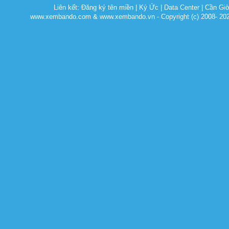
Liên kết:
Đăng ký tên miền
|
Ký Ức
|
Data Center
|
Cần Gi
www.xembando.com & www.xembando.vn - Copyright (c) 2008- 20