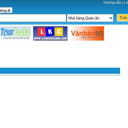
Hướng dẫn
|
Li
ường đi