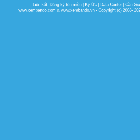
Liên kết:
Đăng ký tên miền
|
Ký Ức
|
Data Center
|
Cần Gi
www.xembando.com & www.xembando.vn - Copyright (c) 2008- 20