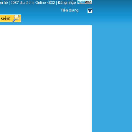
ên hệ
|
5087 địa điểm, Online 4832
|
Đăng nhập
Tiền Giang