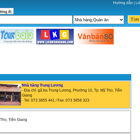
Hướng dẫn
|
Li
ường đi
Nhà hàng Trung Lương
- Địa chỉ: gã ba Trung Lương, Phường 10, Tp. Mỹ Tho, Tiền
Giang
- Tel: 073 3855 441 / Fax: 073 3856 323
 Tho, Tiền Giang