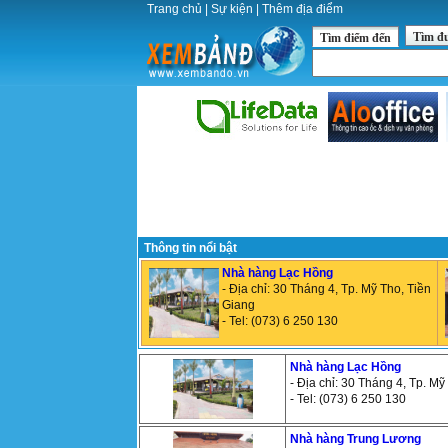
Trang chủ
|
Sự kiện
|
Thêm địa điểm
Tìm đ
Tìm điểm đến
Thông tin nổi bật
Nhà hàng Lạc Hồng
- Địa chỉ: 30 Tháng 4, Tp. Mỹ Tho, Tiền
Giang
- Tel: (073) 6 250 130
Nhà hàng Lạc Hồng
- Địa chỉ: 30 Tháng 4, Tp. Mỹ
- Tel: (073) 6 250 130
Nhà hàng Trung Lương