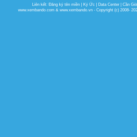
Liên kết:
Đăng ký tên miền
|
Ký Ức
|
Data Center
|
Cần Gi
www.xembando.com & www.xembando.vn - Copyright (c) 2008- 20