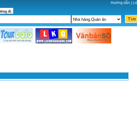
Hướng dẫn
|
Li
ường đi