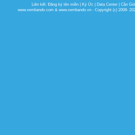
Liên kết:
Đăng ký tên miền
|
Ký Ức
|
Data Center
|
Cần Gi
www.xembando.com & www.xembando.vn - Copyright (c) 2008- 20