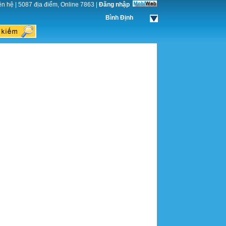
ên hệ
|
5087 địa điểm, Online 7863
|
Đăng nhập
Bình Định