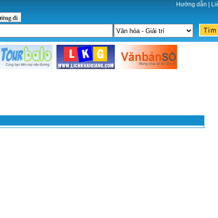
Hướng dẫn
|
Li
ường đi