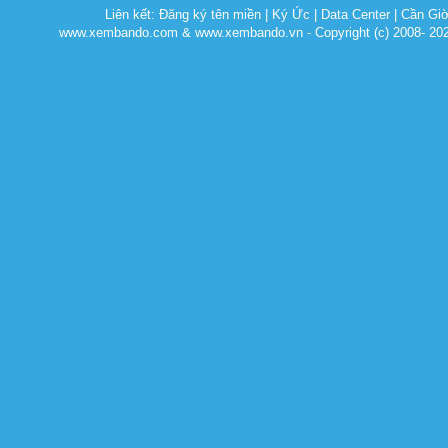
Liên kết:
Đăng ký tên miền
|
Ký Ức
|
Data Center
|
Cần Gi
www.xembando.com & www.xembando.vn - Copyright (c) 2008- 20