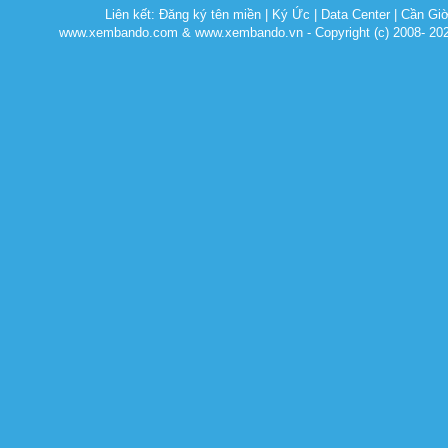
Liên kết:
Đăng ký tên miền
|
Ký Ức
|
Data Center
|
Cần Gi
www.xembando.com & www.xembando.vn - Copyright (c) 2008- 20