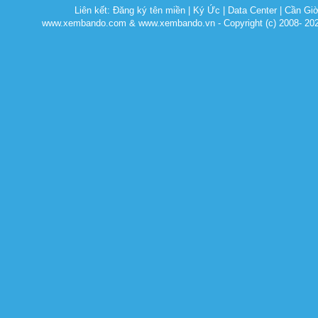
Liên kết:
Đăng ký tên miền
|
Ký Ức
|
Data Center
|
Cần Gi
www.xembando.com & www.xembando.vn - Copyright (c) 2008- 20