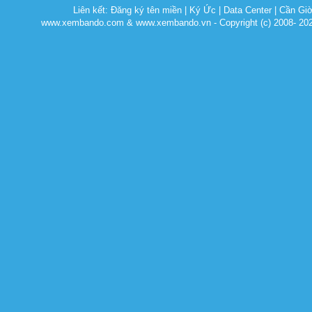
Liên kết:
Đăng ký tên miền
|
Ký Ức
|
Data Center
|
Cần Gi
www.xembando.com & www.xembando.vn - Copyright (c) 2008- 20