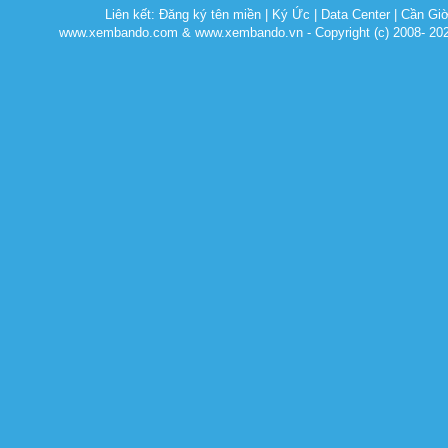
Liên kết:
Đăng ký tên miền
|
Ký Ức
|
Data Center
|
Cần Gi
www.xembando.com & www.xembando.vn - Copyright (c) 2008- 20