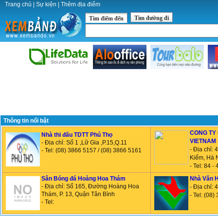
Trang chủ
|
Sự kiện
|
Thêm địa điểm
Tìm đường đi
Tìm điểm đến
Thông tin nổi bật
CONG TY 
Nhà thi đấu TDTT Phú Thọ
VIETNAM 
- Địa chỉ: Số 1 ,Lữ Gia ,P.15,Q.11
- Địa chỉ:
- Tel: (08) 3866 5157 / (08) 3866 5161
Kiếm, Hà 
- Tel: 84 -
Sân Bóng đá Hoàng Hoa Thám
Nhà Văn H
- Địa chỉ: Số 165, Đường Hoàng Hoa
- Địa chỉ:
Thám, P. 13, Quận Tân Bình
- Tel: (08
- Tel: