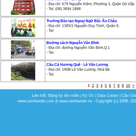
- Địa chỉ: 679 Nguyễn Kiệm, Phường 3, Quận Gò Vấp
- Tel: (08) 3894 1888
Trường Đào tạo Ngoại Ngữ Bắc Âu Châu
- Địa chỉ: 1385/1 Nguyễn Duy Trinh, Quận 9,
- Tel:
Đường sách Nguyễn Văn Bình
- Địa chỉ: đường Nguyễn Văn Bình,Q.1
- Tel:
Câu Cá Hương Quê - Lê Văn Lương
- Địa chỉ: 190B Lê Văn Lương, Nhà Bè
- Tel:
1
2
3
4
5
6
7
8
9
10
>
Liên kết:
Đăng ký tên miền
|
Ký Ức
|
Data Center
|
Cần Gi
www.xembando.com & www.xembando.vn - Copyright (c) 2008- 20