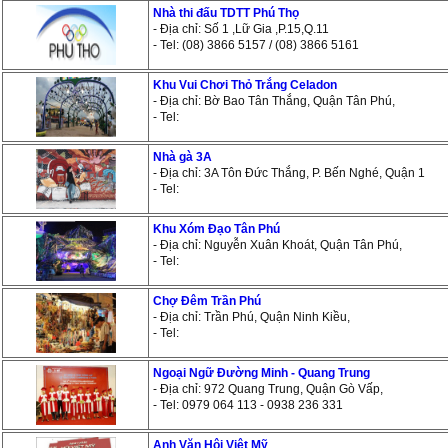
Nhà thi đấu TDTT Phú Thọ
- Địa chỉ: Số 1 ,Lữ Gia ,P.15,Q.11
- Tel: (08) 3866 5157 / (08) 3866 5161
Khu Vui Chơi Thỏ Trắng Celadon
- Địa chỉ: Bờ Bao Tân Thắng, Quận Tân Phú,
- Tel:
Nhà gà 3A
- Địa chỉ: 3A Tôn Đức Thắng, P. Bến Nghé, Quận 1
- Tel:
Khu Xóm Đạo Tân Phú
- Địa chỉ: Nguyễn Xuân Khoát, Quận Tân Phú,
- Tel:
Chợ Đêm Trần Phú
- Địa chỉ: Trần Phú, Quận Ninh Kiều,
- Tel:
Ngoại Ngữ Đường Minh - Quang Trung
- Địa chỉ: 972 Quang Trung, Quận Gò Vấp,
- Tel: 0979 064 113 - 0938 236 331
Anh Văn Hội Việt Mỹ