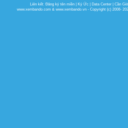
Liên kết:
Đăng ký tên miền
|
Ký Ức
|
Data Center
|
Cần Gi
www.xembando.com & www.xembando.vn - Copyright (c) 2008- 20