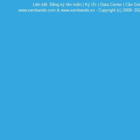
Liên kết:
Đăng ký tên miền
|
Ký Ức
|
Data Center
|
Cần Gi
www.xembando.com & www.xembando.vn - Copyright (c) 2008- 20