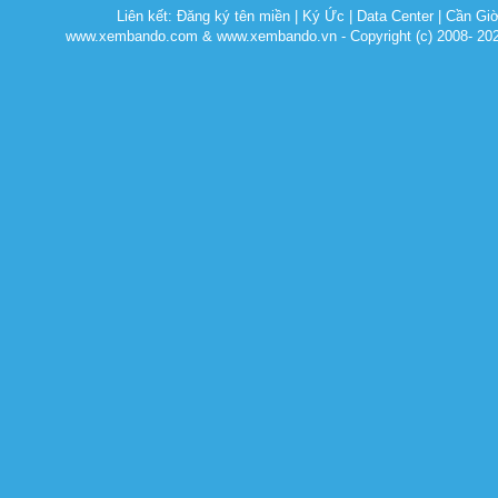
Liên kết:
Đăng ký tên miền
|
Ký Ức
|
Data Center
|
Cần Gi
www.xembando.com & www.xembando.vn - Copyright (c) 2008- 20